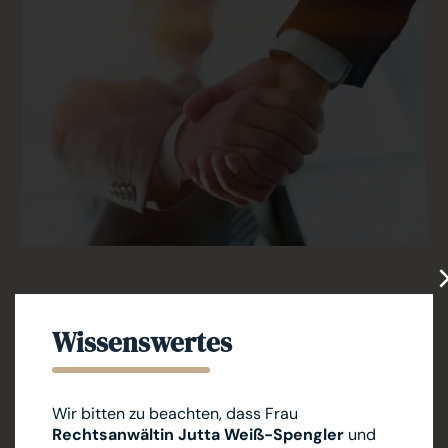
”Sehr kompetente Kanzlei. Einfache und unkomplizierte
Wissenswertes
Abwicklung. Außerordentlich freundliches Personal.
Sehr zu empfehlen *****"
P. Z. auf Google
Wir bitten zu beachten, dass Frau
”Sehr kompetente Beratung in allen Fachbereichen,
Rechtsanwältin Jutta Weiß-Spengler
und
super Erreichbarkeit und schnelle Bearbeitung. Die