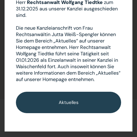
Herr
Rechtsanwalt Wolfgang Tiedtke
zum
Mitarbeiter sowie auch die Anwälte sind sehr
31.12.2025 aus unserer Kanzlei ausgeschieden
kompetent und freundlich! Top!“
sind.
A. H. auf Google
Die neue Kanzleianschrift von Frau
”Super nett und super professionell, würde ich sofort
Rechtsanwältin Jutta Weiß-Spengler können
weiter empfehlen. Also wer einen Top-Anwalt braucht,
Sie dem Bereich „Aktuelles“ auf unserer
ist hier bestens bedient.“
Homepage entnehmen. Herr Rechtsanwalt
Wolfgang Tiedtke führt seine Tätigkeit seit
D. D. auf Google
01.01.2026 als Einzelanwalt in seiner Kanzlei in
”Ich danke Ihnen allen für die Unterstützung. Sie haben
Waischenfeld fort. Auch insoweit können Sie
trotz der Corona-Zeit einen tollen Job gemacht."
weitere Informationen dem Bereich „Aktuelles“
auf unserer Homepage entnehmen.
M. M.
zurück
nächste
Aktuelles