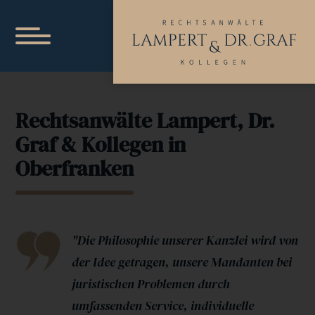
Rechtsanwälte
Lampert, Dr.
Graf & Kollegen
in
Oberfranken
"Die Philosophie unserer Kanzlei wird von
der Idee getragen, unsere Mandanten bei
juristischen Problemen durch
umfassenden Service, individuelle